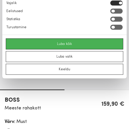
Nõusoleku
Vajalik
valik
Eelistused
Statistika
Turustamine
Luba kõik
Luba valik
Keeldu
BOSS
159,90 €
Meeste rahakott
Värv:
Must