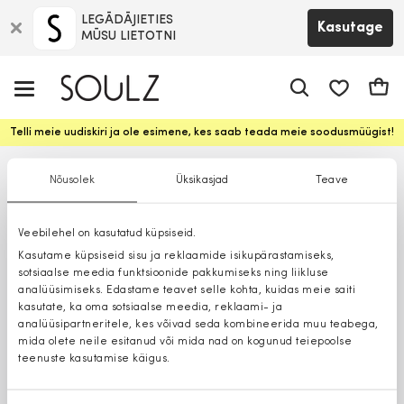
LEGĀDĀJIETIES
Kasutage
MŪSU LIETOTNI
app.shop.ui.
Ostuk
Telli meie uudiskiri ja ole esimene, kes saab teada meie soodusmüügist!
Nõusolek
Üksikasjad
Teave
Veebilehel on kasutatud küpsiseid.
Kasutame küpsiseid sisu ja reklaamide isikupärastamiseks,
sotsiaalse meedia funktsioonide pakkumiseks ning liikluse
analüüsimiseks. Edastame teavet selle kohta, kuidas meie saiti
kasutate, ka oma sotsiaalse meedia, reklaami- ja
analüüsipartneritele, kes võivad seda kombineerida muu teabega,
mida olete neile esitanud või mida nad on kogunud teiepoolse
teenuste kasutamise käigus.