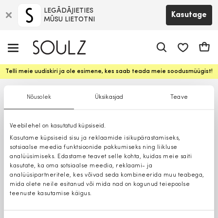
LEGĀDĀJIETIES
Kasutage
MŪSU LIETOTNI
app.shop.ui.
Ostuk
Telli meie uudiskiri ja ole esimene, kes saab teada meie soodusmüügist!
Nõusolek
Üksikasjad
Teave
Veebilehel on kasutatud küpsiseid.
Kasutame küpsiseid sisu ja reklaamide isikupärastamiseks,
sotsiaalse meedia funktsioonide pakkumiseks ning liikluse
analüüsimiseks. Edastame teavet selle kohta, kuidas meie saiti
kasutate, ka oma sotsiaalse meedia, reklaami- ja
analüüsipartneritele, kes võivad seda kombineerida muu teabega,
mida olete neile esitanud või mida nad on kogunud teiepoolse
teenuste kasutamise käigus.