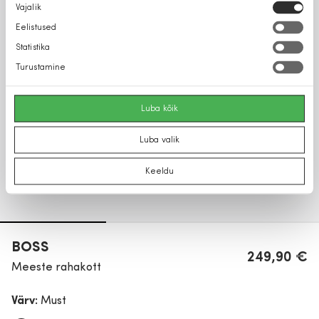
Nõusoleku
Vajalik
valik
Eelistused
Statistika
Turustamine
Luba kõik
Luba valik
Keeldu
BOSS
249,90 €
Meeste rahakott
Värv:
Must