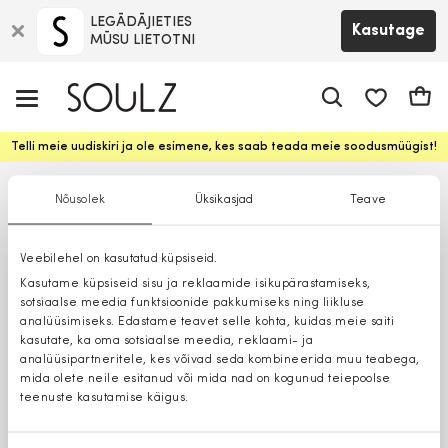
LEGĀDĀJIETIES
Kasutage
MŪSU LIETOTNI
app.shop.ui.
Ostuk
Telli meie uudiskiri ja ole esimene, kes saab teada meie soodusmüügist!
Nõusolek
Üksikasjad
Teave
Veebilehel on kasutatud küpsiseid.
Kasutame küpsiseid sisu ja reklaamide isikupärastamiseks,
sotsiaalse meedia funktsioonide pakkumiseks ning liikluse
analüüsimiseks. Edastame teavet selle kohta, kuidas meie saiti
kasutate, ka oma sotsiaalse meedia, reklaami- ja
analüüsipartneritele, kes võivad seda kombineerida muu teabega,
mida olete neile esitanud või mida nad on kogunud teiepoolse
teenuste kasutamise käigus.