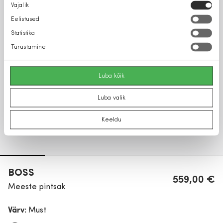
Nõusoleku
Vajalik
valik
Eelistused
Statistika
Turustamine
Luba kõik
Luba valik
Keeldu
BOSS
559,00 €
Meeste pintsak
Värv:
Must