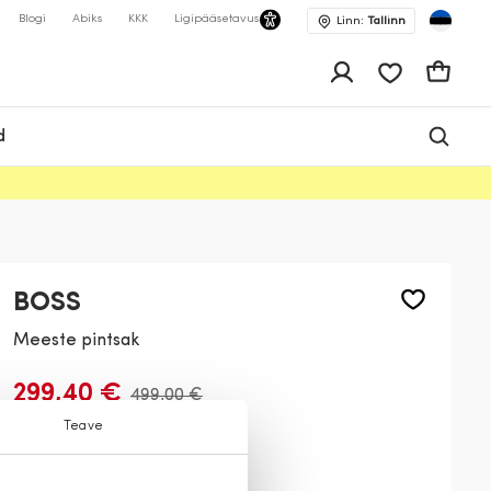
Blogi
Abiks
KKK
Ligipääsetavus
Linn:
Tallinn
app.shop.ui.wis
Ostukor
d
BOSS
Meeste pintsak
299,40 €
499,00 €
Teave
Värv:
Sinine
466