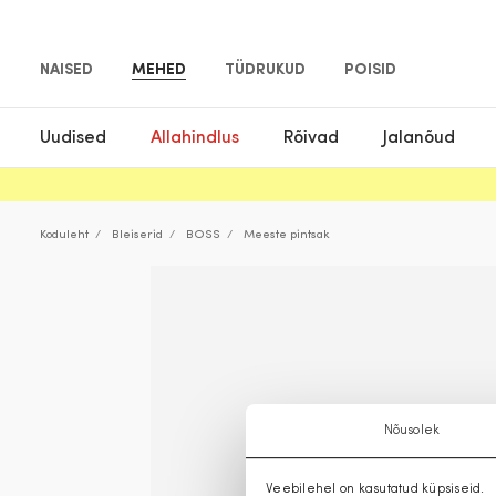
NAISED
MEHED
TÜDRUKUD
POISID
Uudised
Allahindlus
Rõivad
Jalanõud
Koduleht
Bleiserid
BOSS
Meeste pintsak
Nõusolek
Veebilehel on kasutatud küpsiseid.