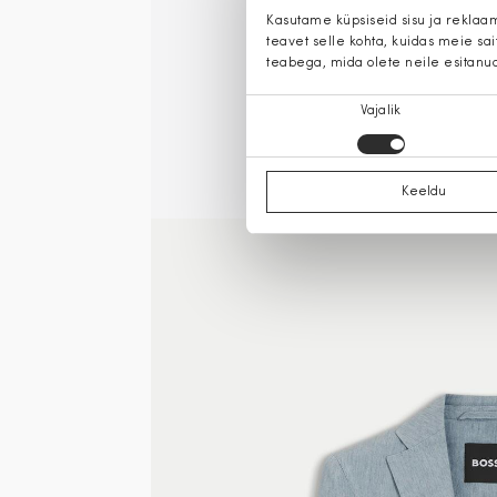
Kasutame küpsiseid sisu ja reklaa
teavet selle kohta, kuidas meie sa
teabega, mida olete neile esitanu
Nõusoleku
Vajalik
valik
Keeldu