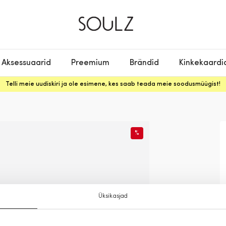
Aksessuaarid
Preemium
Brändid
Kinkekaardi
Telli meie uudiskiri ja ole esimene, kes saab teada meie soodusmüügist!
%
Üksikasjad