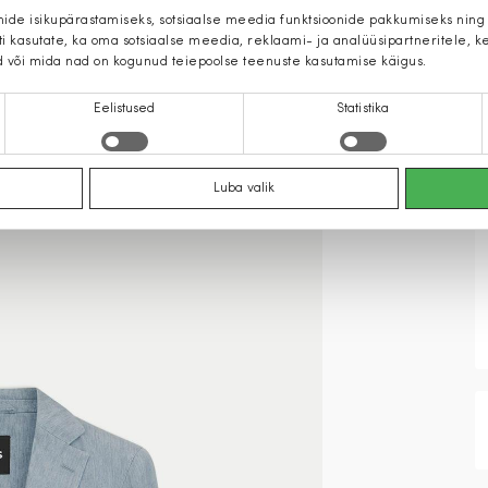
mide isikupärastamiseks, sotsiaalse meedia funktsioonide pakkumiseks ning
iti kasutate, ka oma sotsiaalse meedia, reklaami- ja analüüsipartneritele,
d või mida nad on kogunud teiepoolse teenuste kasutamise käigus.
Eelistused
Statistika
Luba valik