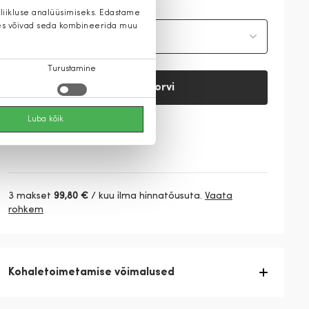
 liikluse analüüsimiseks. Edastame
 kes võivad seda kombineerida muu
Vali suurus
Turustamine
Lisa ostukorvi
Luba kõik
Vaata saadavust
3 makset
99,80 €
/ kuu ilma hinnatõusuta.
Vaata
rohkem
Kohaletoimetamise võimalused