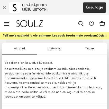
LEGĀDĀJIETIES
Kasutage
MŪSU LIETOTNI
app.shop.ui.
Ostuk
Telli meie uudiskiri ja ole esimene, kes saab teada meie soodusmüügist!
Nõusolek
Üksikasjad
Teave
Veebilehel on kasutatud küpsiseid.
Kasutame küpsiseid sisu ja reklaamide isikupärastamiseks,
sotsiaalse meedia funktsioonide pakkumiseks ning liikluse
analüüsimiseks. Edastame teavet selle kohta, kuidas meie saiti
kasutate, ka oma sotsiaalse meedia, reklaami- ja
analüüsipartneritele, kes võivad seda kombineerida muu teabega,
mida olete neile esitanud või mida nad on kogunud teiepoolse
teenuste kasutamise käigus.