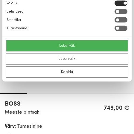
Nõusoleku
Vajalik
valik
Eelistused
Statistika
Turustamine
Luba kõik
Luba valik
Keeldu
BOSS
749,00 €
Meeste pintsak
Värv:
Tumesinine