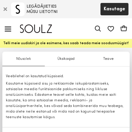
LEGĀDĀJIETIES
Kasutage
MŪSU LIETOTNI
app.shop.ui.
Ostuk
Telli meie uudiskiri ja ole esimene, kes saab teada meie soodusmüügist!
Nõusolek
Üksikasjad
Teave
Veebilehel on kasutatud küpsiseid.
Kasutame küpsiseid sisu ja reklaamide isikupärastamiseks,
sotsiaalse meedia funktsioonide pakkumiseks ning liikluse
analüüsimiseks. Edastame teavet selle kohta, kuidas meie saiti
kasutate, ka oma sotsiaalse meedia, reklaami- ja
analüüsipartneritele, kes võivad seda kombineerida muu teabega,
mida olete neile esitanud või mida nad on kogunud teiepoolse
teenuste kasutamise käigus.