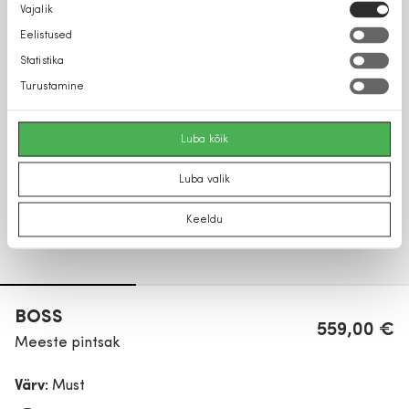
Nõusoleku
Vajalik
valik
Eelistused
Statistika
Turustamine
Luba kõik
Luba valik
Keeldu
BOSS
559,00 €
Meeste pintsak
Värv:
Must