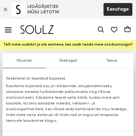
LEGĀDĀJIETIES
Kasutage
MŪSU LIETOTNI
app.shop.ui.
Ostuk
Telli meie uudiskiri ja ole esimene, kes saab teada meie soodusmüügist!
Nõusolek
Üksikasjad
Teave
Veebilehel on kasutatud küpsiseid.
Kasutame küpsiseid sisu ja reklaamide isikupärastamiseks,
sotsiaalse meedia funktsioonide pakkumiseks ning liikluse
analüüsimiseks. Edastame teavet selle kohta, kuidas meie saiti
kasutate, ka oma sotsiaalse meedia, reklaami- ja
analüüsipartneritele, kes võivad seda kombineerida muu teabega,
mida olete neile esitanud või mida nad on kogunud teiepoolse
teenuste kasutamise käigus.