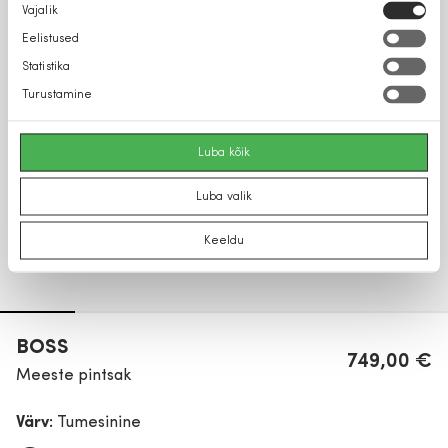
Nõusoleku
Vajalik
valik
Eelistused
Statistika
Turustamine
Luba kõik
Luba valik
Keeldu
BOSS
749,00 €
Meeste pintsak
Värv:
Tumesinine