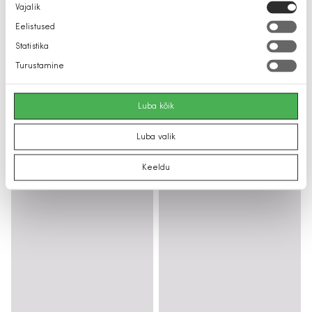
Nõusoleku
Vajalik
valik
Eelistused
Statistika
Turustamine
Luba kõik
Luba valik
Keeldu