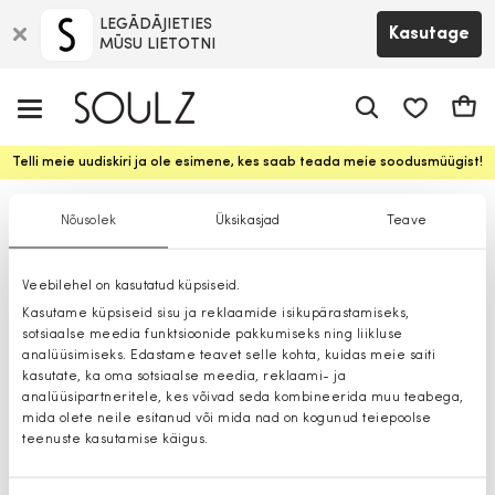
LEGĀDĀJIETIES
Kasutage
MŪSU LIETOTNI
app.shop.ui.
Ostuk
Telli meie uudiskiri ja ole esimene, kes saab teada meie soodusmüügist!
Bleiserid
Nõusolek
Üksikasjad
Teave
Veebilehel on kasutatud küpsiseid.
Kasutame küpsiseid sisu ja reklaamide isikupärastamiseks,
sotsiaalse meedia funktsioonide pakkumiseks ning liikluse
analüüsimiseks. Edastame teavet selle kohta, kuidas meie saiti
kasutate, ka oma sotsiaalse meedia, reklaami- ja
analüüsipartneritele, kes võivad seda kombineerida muu teabega,
mida olete neile esitanud või mida nad on kogunud teiepoolse
teenuste kasutamise käigus.