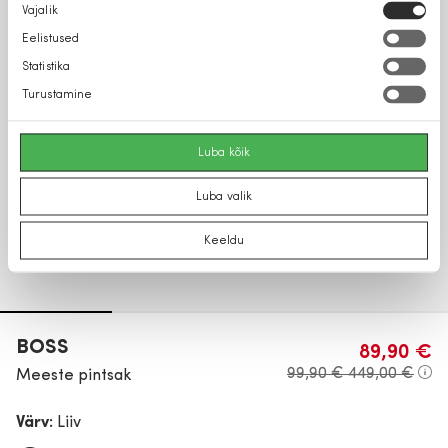
Nõusoleku
Vajalik
valik
Eelistused
Statistika
Turustamine
Luba kõik
Luba valik
Keeldu
BOSS
89,90 €
99,90 €
449,00 €
Meeste pintsak
Värv:
Liiv