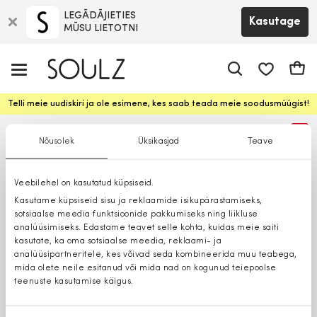
LEGĀDĀJIETIES
Kasutage
MŪSU LIETOTNI
app.shop.ui.
Ostuk
Telli meie uudiskiri ja ole esimene, kes saab teada meie soodusmüügist!
%
Nõusolek
Üksikasjad
Teave
Veebilehel on kasutatud küpsiseid.
Kasutame küpsiseid sisu ja reklaamide isikupärastamiseks,
sotsiaalse meedia funktsioonide pakkumiseks ning liikluse
analüüsimiseks. Edastame teavet selle kohta, kuidas meie saiti
kasutate, ka oma sotsiaalse meedia, reklaami- ja
analüüsipartneritele, kes võivad seda kombineerida muu teabega,
mida olete neile esitanud või mida nad on kogunud teiepoolse
teenuste kasutamise käigus.