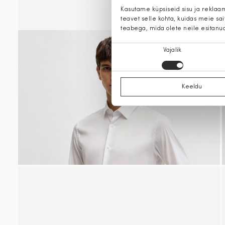
Kasutame küpsiseid sisu ja reklaa
teavet selle kohta, kuidas meie sa
teabega, mida olete neile esitanu
Nõusoleku
Vajalik
valik
Keeldu