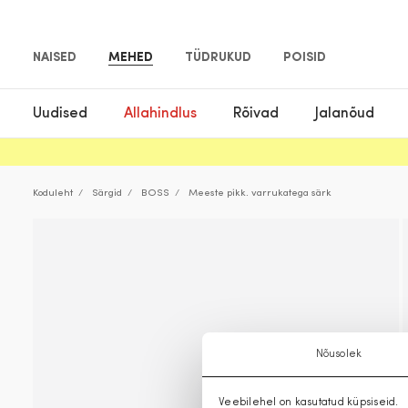
NAISED
MEHED
TÜDRUKUD
POISID
Uudised
Allahindlus
Rõivad
Jalanõud
Koduleht
Särgid
BOSS
Meeste pikk. varrukatega särk
Nõusolek
Veebilehel on kasutatud küpsiseid.