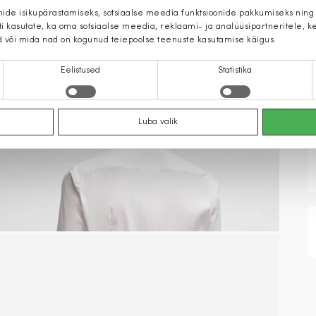
mide isikupärastamiseks, sotsiaalse meedia funktsioonide pakkumiseks ning
iti kasutate, ka oma sotsiaalse meedia, reklaami- ja analüüsipartneritele,
d või mida nad on kogunud teiepoolse teenuste kasutamise käigus.
Eelistused
Statistika
Luba valik