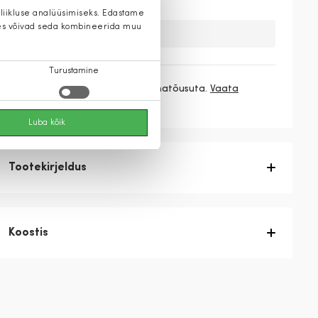
 liikluse analüüsimiseks. Edastame
 kes võivad seda kombineerida muu
Kahuks meil ei ole seda toodet.
Turustamine
3 makset
39,67 €
/ kuu ilma hinnatõusuta.
Vaata
rohkem
Luba kõik
Tootekirjeldus
Koostis