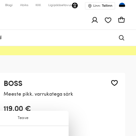
Blogi
Abiks
KKK
Ligipääsetavus
Linn:
Tallinn
app.shop.ui.wis
Ostukor
d
BOSS
Meeste pikk. varrukatega särk
119,00 €
Teave
Värv:
Valge
100