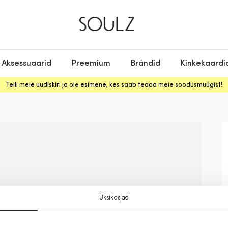
Aksessuaarid
Preemium
Brändid
Kinkekaardi
Telli meie uudiskiri ja ole esimene, kes saab teada meie soodusmüügist!
Üksikasjad